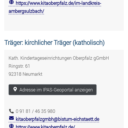
https://www.kitaoberpfalz.de/im-landkreis-
ambergsulzbach/
Träger: kirchlicher Träger (katholisch)
Kath. Kindertageseinrichtungen Oberpfalz gGmbH
Ringstr. 61
92318 Neumarkt
Adresse im IPAS-Geoportal anzeigen
0 91 81 / 46 35 980
kitaoberpfalzgmbh@bistum-eichstaett.de
https://www.kitaoberpfalz.de/