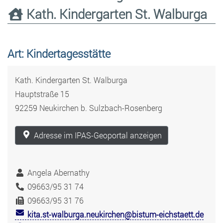
Kath. Kindergarten St. Walburga
Art: Kindertagesstätte
Kath. Kindergarten St. Walburga
Hauptstraße 15
92259 Neukirchen b. Sulzbach-Rosenberg
Adresse im IPAS-Geoportal anzeigen
Angela Abernathy
09663/95 31 74
09663/95 31 76
kita.st-walburga.neukirchen@bistum-eichstaett.de