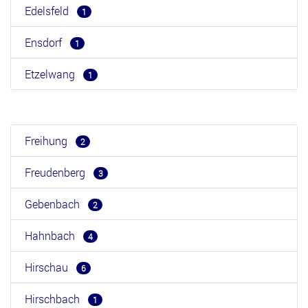
Edelsfeld
1
Ensdorf
1
Etzelwang
1
Freihung
2
Freudenberg
3
Gebenbach
2
Hahnbach
4
Hirschau
6
Hirschbach
1