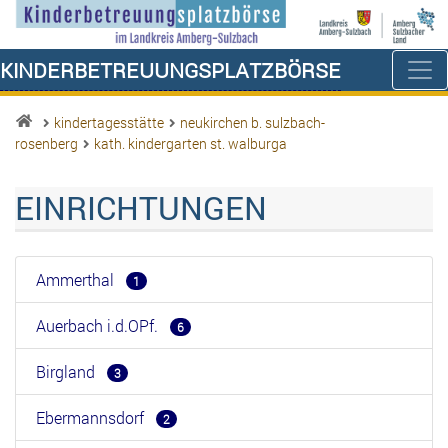
Kinderbetreuungsplatzbörse
kindertagesstätte
neukirchen b. sulzbach-
rosenberg
kath. kindergarten st. walburga
EINRICHTUNGEN
Ammerthal
1
Auerbach i.d.OPf.
6
Birgland
3
Ebermannsdorf
2