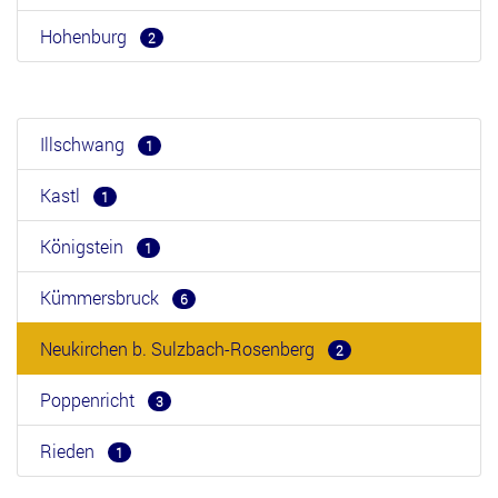
Hohenburg
2
Illschwang
1
Kastl
1
Königstein
1
Kümmersbruck
6
Neukirchen b. Sulzbach-Rosenberg
2
Poppenricht
3
Rieden
1