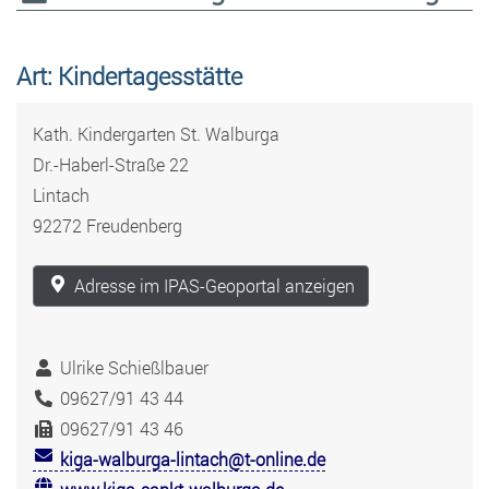
Art: Kindertagesstätte
Kath. Kindergarten St. Walburga
Dr.-Haberl-Straße 22
Lintach
92272 Freudenberg
Adresse im IPAS-Geoportal anzeigen
Ulrike Schießlbauer
09627/91 43 44
09627/91 43 46
kiga-walburga-lintach@t-online.de