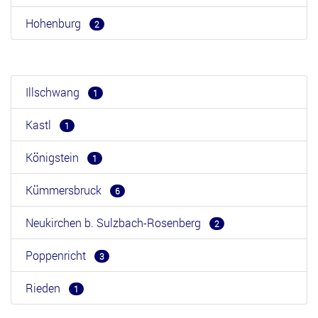
Hohenburg
2
Illschwang
1
Kastl
1
Königstein
1
Kümmersbruck
6
Neukirchen b. Sulzbach-Rosenberg
2
Poppenricht
3
Rieden
1