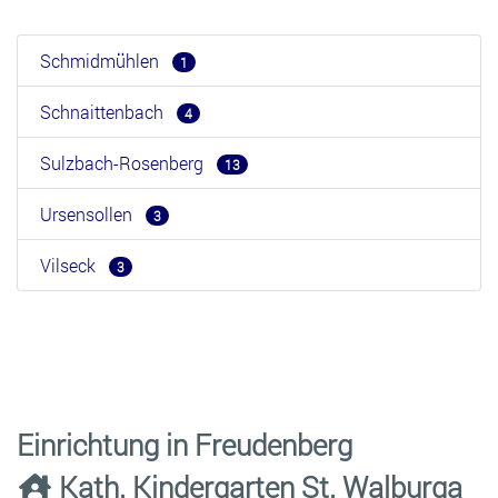
Schmidmühlen
1
Schnaittenbach
4
Sulzbach-Rosenberg
13
Ursensollen
3
Vilseck
3
Einrichtung in Freudenberg
Kath. Kindergarten St. Walburga