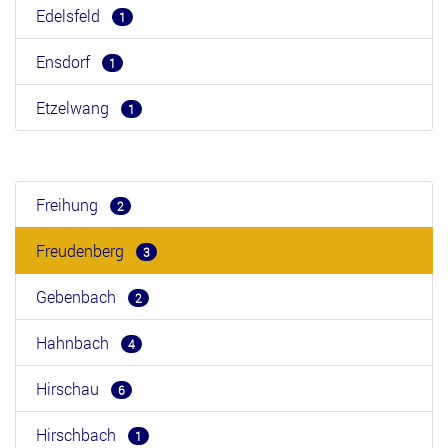
Edelsfeld
1
Ensdorf
1
Etzelwang
1
Freihung
2
Freudenberg
3
Gebenbach
2
Hahnbach
4
Hirschau
6
Hirschbach
1