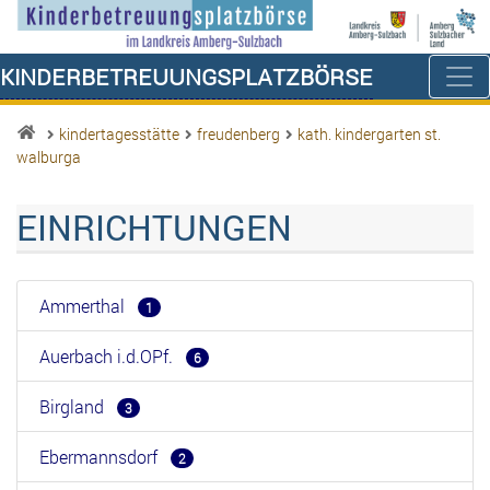
Kinderbetreuungsplatzbörse
kindertagesstätte
freudenberg
kath. kindergarten st.
walburga
EINRICHTUNGEN
Ammerthal
1
Auerbach i.d.OPf.
6
Birgland
3
Ebermannsdorf
2