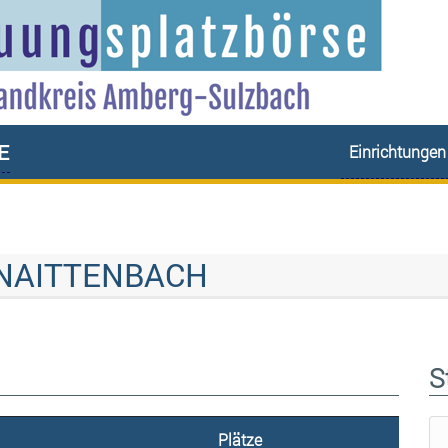
e
Einrichtungen
HNAITTENBACH
S
Plätze