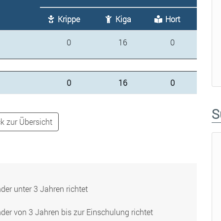
Krippe
Kiga
Hort
0
16
0
0
16
0
S
k zur Übersicht
er unter 3 Jahren richtet
er von 3 Jahren bis zur Einschulung richtet