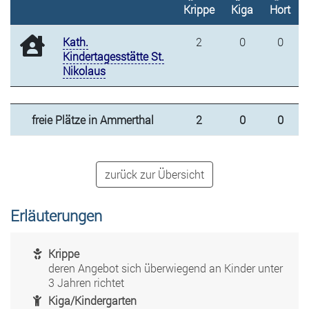
Krippe
Kiga
Hort
Kath.
2
0
0
Kindertagesstätte St.
Nikolaus
freie Plätze in Ammerthal
2
0
0
zurück zur Übersicht
Erläuterungen
Krippe
deren Angebot sich überwiegend an Kinder unter
3 Jahren richtet
Kiga/Kindergarten