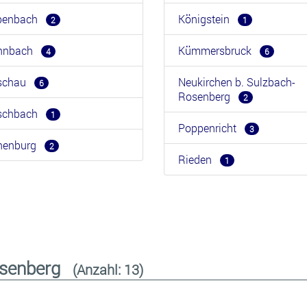
benbach
Königstein
2
1
hnbach
Kümmersbruck
4
6
rschau
Neukirchen b. Sulzbach-
6
Rosenberg
2
rschbach
1
Poppenricht
3
henburg
2
Rieden
1
Rosenberg
(Anzahl: 13)