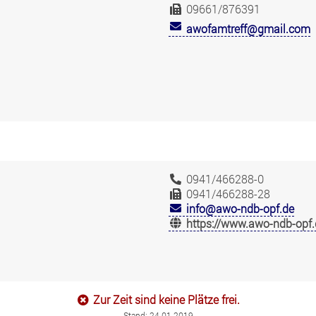
09661/876391
awofamtreff@gmail.com
0941/466288-0
0941/466288-28
info@awo-ndb-opf.de
https://www.awo-ndb-opf.
Zur Zeit sind keine Plätze frei.
Stand: 24.01.2019