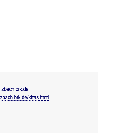
zbach.brk.de
zbach.brk.de/kitas.html