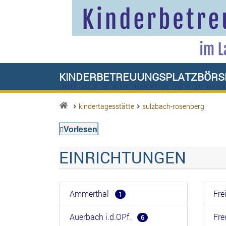
Kinderbetreuungsplatzbörs
kindertagesstätte
sulzbach-rosenberg
Vorlesen
EINRICHTUNGEN
Ammerthal
Fr
1
Auerbach i.d.OPf.
Fr
6