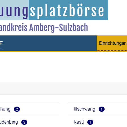
e
Einrichtungen
eihung
Illschwang
2
1
eudenberg
Kastl
3
1