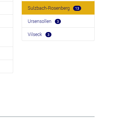
Sulzbach-Rosenberg
13
Ursensollen
3
Vilseck
3