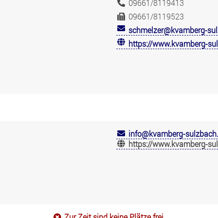
09661/8119413
09661/8119523
schmelzer@kvamberg-sul
https://www.kvamberg-sul
info@kvamberg-sulzbach.
https://www.kvamberg-sul
Zur Zeit sind keine Plätze frei.