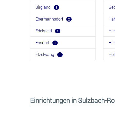
Birgland
Ge
3
Ebermannsdorf
Ha
2
Edelsfeld
Hi
1
Ensdorf
Hi
1
Etzelwang
Ho
1
Einrichtungen in Sulzbach-