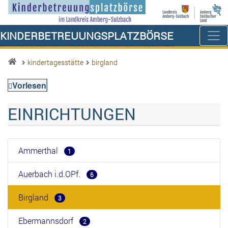
Kinderbetreuungsplatzbörse
kindertagesstätte
birgland
Vorlesen
EINRICHTUNGEN
Ammerthal
1
Auerbach i.d.OPf.
6
Birgland
3
Ebermannsdorf
2