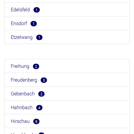
Edelsfeld
1
Ensdorf
1
Etzelwang
1
Freihung
2
Freudenberg
3
Gebenbach
2
Hahnbach
4
Hirschau
6