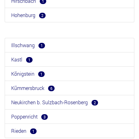
Hirschbach
1
Hohenburg
2
Illschwang
1
Kastl
1
Königstein
1
Kümmersbruck
6
Neukirchen b. Sulzbach-Rosenberg
2
Poppenricht
3
Rieden
1