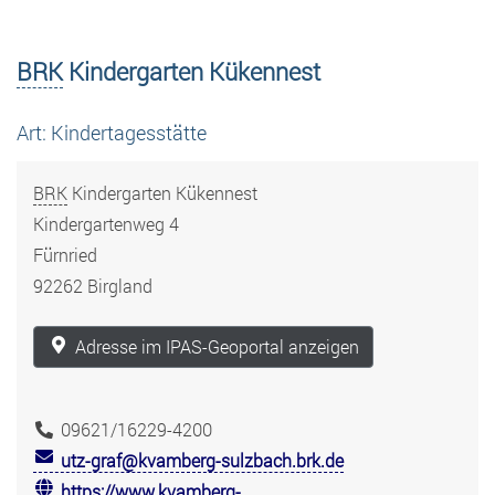
BRK
Kindergarten Kükennest
Art: Kindertagesstätte
BRK
Kindergarten Kükennest
Kindergartenweg 4
Fürnried
92262 Birgland
Adresse im IPAS-Geoportal anzeigen
09621/16229-4200
utz-graf@kvamberg-sulzbach.brk.de
https://www.kvamberg-