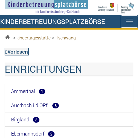
Kinderbetreuungsplatzbörse
kindertagesstätte
illschwang
Vorlesen
EINRICHTUNGEN
Ammerthal
1
Auerbach i.d.OPf.
6
Birgland
3
Ebermannsdorf
2