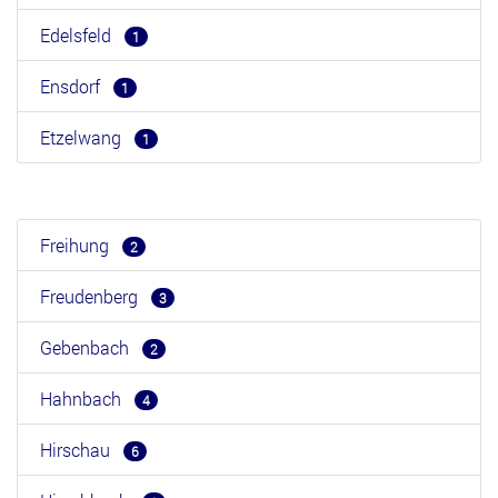
Edelsfeld
1
Ensdorf
1
Etzelwang
1
Freihung
2
Freudenberg
3
Gebenbach
2
Hahnbach
4
Hirschau
6