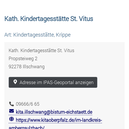
Kath. Kindertagesstätte St. Vitus
Art: Kindertagesstätte, Krippe
Kath. Kindertagesstätte St. Vitus
Propsteiweg 2
92278 Illschwang
Adresse im IPAS-Geoportal anzeigen
09666/6 65
kita.illschwang@bistum-eichstaett.de
https://www.kitaoberpfalz.de/im-landkreis-
ambergsulzbach/