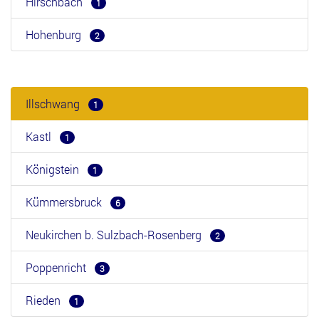
Hirschbach
1
Hohenburg
2
Illschwang
1
Kastl
1
Königstein
1
Kümmersbruck
6
Neukirchen b. Sulzbach-Rosenberg
2
Poppenricht
3
Rieden
1