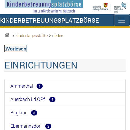
Kinderbetreuungsplatzbörse
kindertagesstätte
rieden
Vorlesen
EINRICHTUNGEN
Ammerthal
1
Auerbach i.d.OPf.
6
Birgland
3
Ebermannsdorf
2