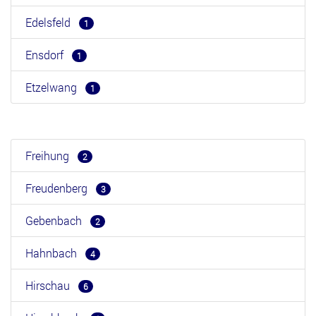
Edelsfeld
1
Ensdorf
1
Etzelwang
1
Freihung
2
Freudenberg
3
Gebenbach
2
Hahnbach
4
Hirschau
6