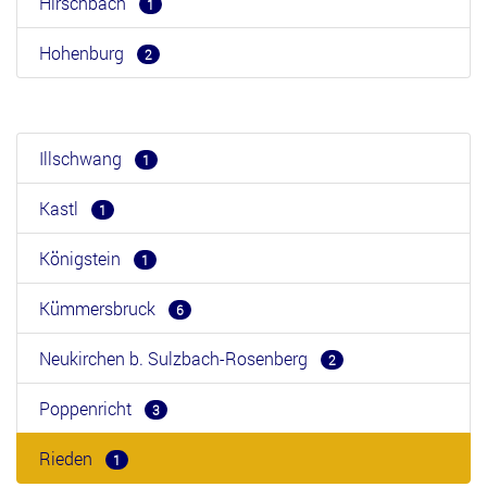
Hirschbach
1
Hohenburg
2
Illschwang
1
Kastl
1
Königstein
1
Kümmersbruck
6
Neukirchen b. Sulzbach-Rosenberg
2
Poppenricht
3
Rieden
1