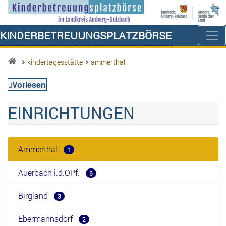
Kinderbetreuungsplatzbörse
kindertagesstätte
ammerthal
Vorlesen
EINRICHTUNGEN
Ammerthal
1
Auerbach i.d.OPf.
6
Birgland
3
Ebermannsdorf
2