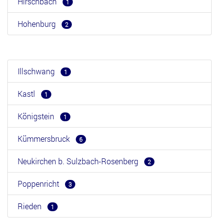
Hirschbach
1
Hohenburg
2
Illschwang
1
Kastl
1
Königstein
1
Kümmersbruck
6
Neukirchen b. Sulzbach-Rosenberg
2
Poppenricht
3
Rieden
1