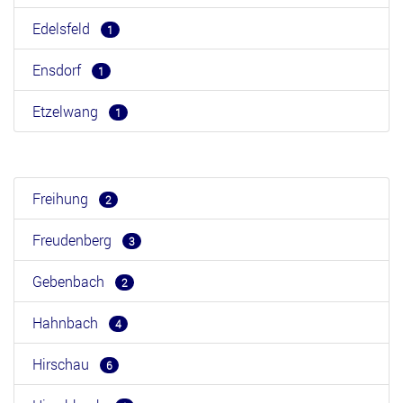
Edelsfeld
1
Ensdorf
1
Etzelwang
1
Freihung
2
Freudenberg
3
Gebenbach
2
Hahnbach
4
Hirschau
6