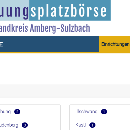
e
Einrichtungen
eihung
Illschwang
2
1
eudenberg
Kastl
3
1