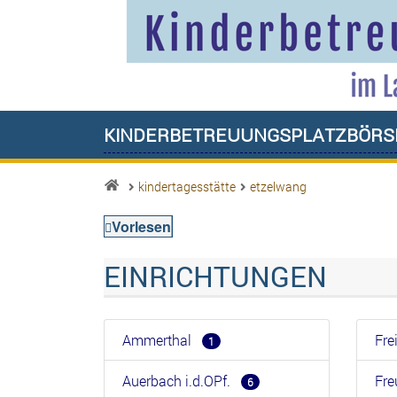
Kinderbetreuungsplatzbörs
kindertagesstätte
etzelwang
Vorlesen
EINRICHTUNGEN
Ammerthal
Fr
1
Auerbach i.d.OPf.
Fr
6