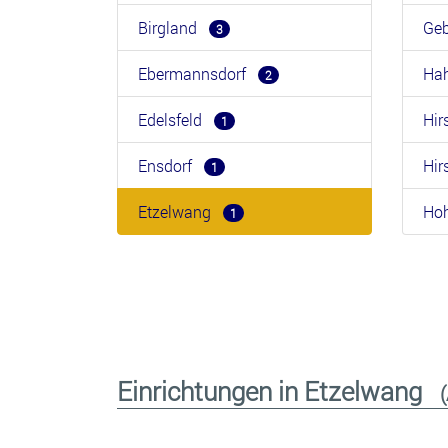
Birgland
Ge
3
Ebermannsdorf
Ha
2
Edelsfeld
Hi
1
Ensdorf
Hi
1
Etzelwang
Ho
1
Einrichtungen in Etzelwang