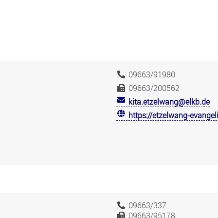
09663/91980
09663/200562
kita.etzelwang@elkb.de
https://etzelwang-evangel
09663/337
09663/95178