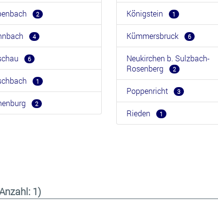
benbach
Königstein
2
1
hnbach
Kümmersbruck
4
6
rschau
Neukirchen b. Sulzbach-
6
Rosenberg
2
rschbach
1
Poppenricht
3
henburg
2
Rieden
1
(Anzahl: 1)