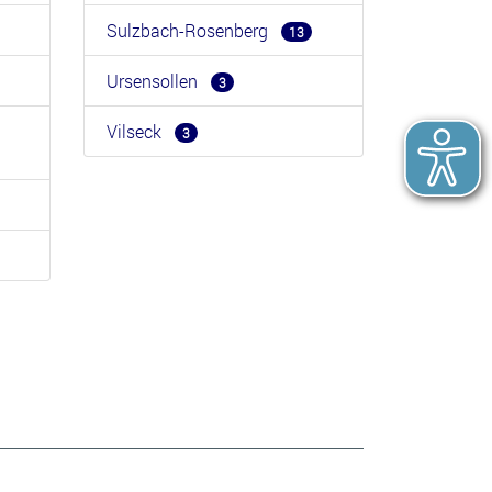
Sulzbach-Rosenberg
13
Ursensollen
3
Vilseck
3