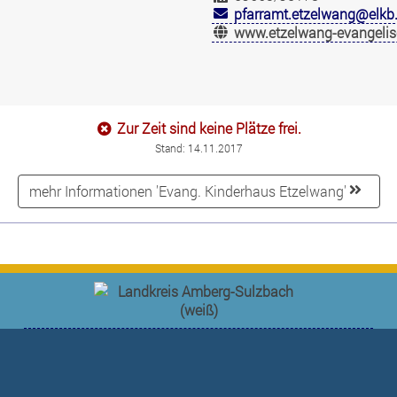
pfarramt.etzelwang@elkb
www.etzelwang-evangelis
Zur Zeit sind keine Plätze frei.
Stand: 14.11.2017
mehr Informationen 'Evang. Kinderhaus Etzelwang'