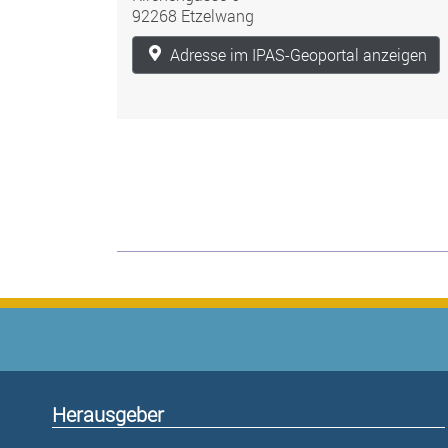
92268 Etzelwang
Adresse im IPAS-Geoportal anzeigen
Herausgeber