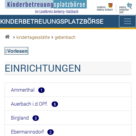
Kinderbetreuungsplatzbörse
kindertagesstätte
gebenbach
Vorlesen
EINRICHTUNGEN
Ammerthal
1
Auerbach i.d.OPf.
6
Birgland
3
Ebermannsdorf
2