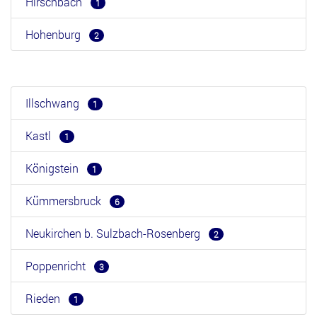
Hirschbach
1
Hohenburg
2
Illschwang
1
Kastl
1
Königstein
1
Kümmersbruck
6
Neukirchen b. Sulzbach-Rosenberg
2
Poppenricht
3
Rieden
1