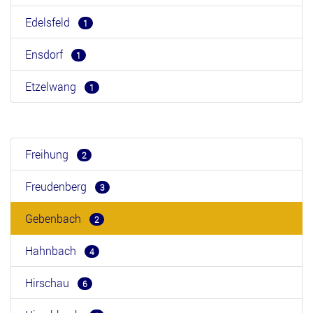
Edelsfeld
1
Ensdorf
1
Etzelwang
1
Freihung
2
Freudenberg
3
Gebenbach
2
Hahnbach
4
Hirschau
6