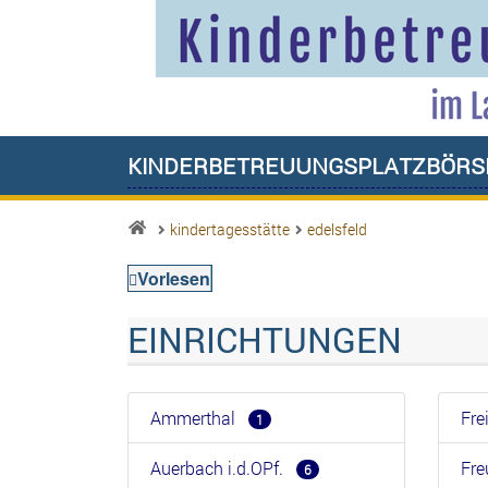
Kinderbetreuungsplatzbörs
kindertagesstätte
edelsfeld
Vorlesen
EINRICHTUNGEN
Ammerthal
Fr
1
Auerbach i.d.OPf.
Fr
6