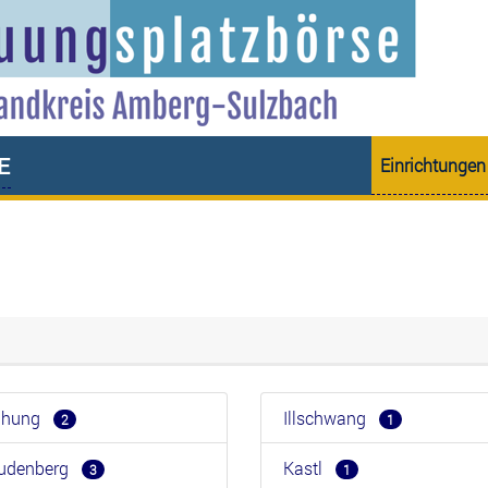
e
Einrichtungen
eihung
Illschwang
2
1
eudenberg
Kastl
3
1