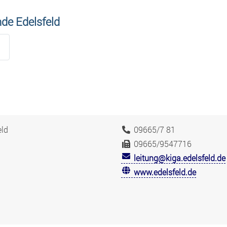
de Edelsfeld
eld
09665/7 81
09665/9547716
leitung@kiga.edelsfeld.de
www.edelsfeld.de