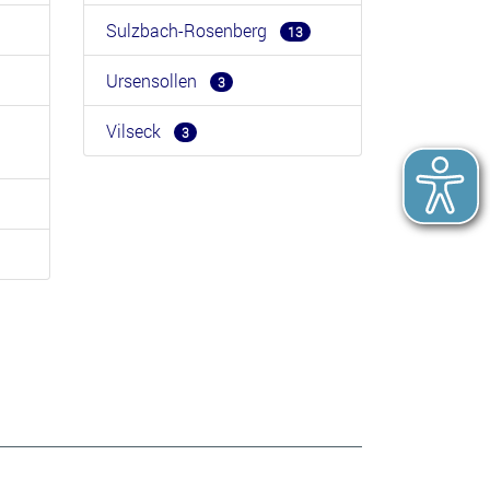
Sulzbach-Rosenberg
13
Ursensollen
3
Vilseck
3