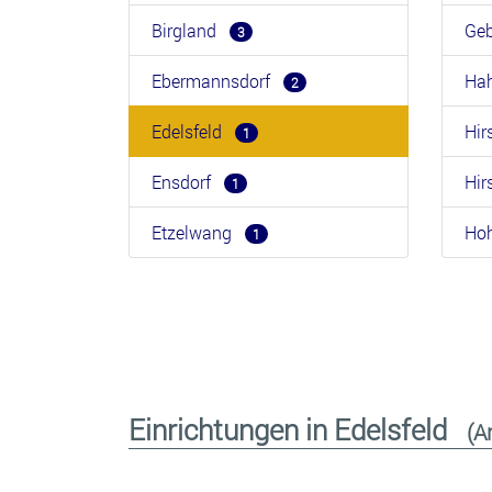
Birgland
Ge
3
Ebermannsdorf
Ha
2
Edelsfeld
Hi
1
Ensdorf
Hi
1
Etzelwang
Ho
1
Einrichtungen in Edelsfeld
(A