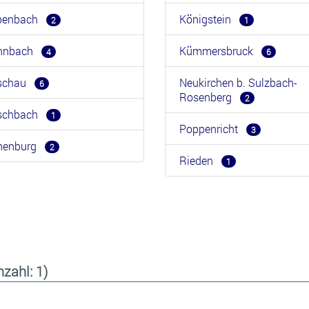
benbach
Königstein
2
1
hnbach
Kümmersbruck
4
6
rschau
Neukirchen b. Sulzbach-
6
Rosenberg
2
rschbach
1
Poppenricht
3
henburg
2
Rieden
1
nzahl: 1)