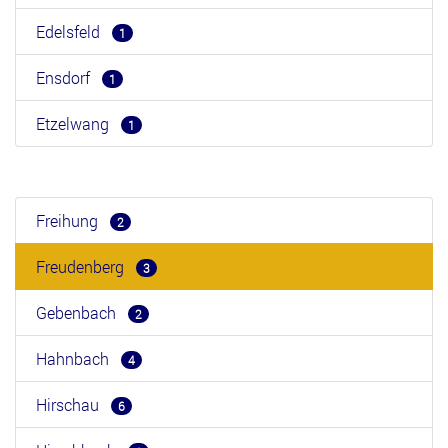
Edelsfeld
1
Ensdorf
1
Etzelwang
1
Freihung
2
Freudenberg
3
Gebenbach
2
Hahnbach
4
Hirschau
6