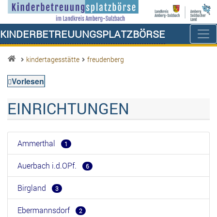
Kinderbetreuungsplatzbörse
kindertagesstätte
freudenberg
Vorlesen
EINRICHTUNGEN
Ammerthal
1
Auerbach i.d.OPf.
6
Birgland
3
Ebermannsdorf
2