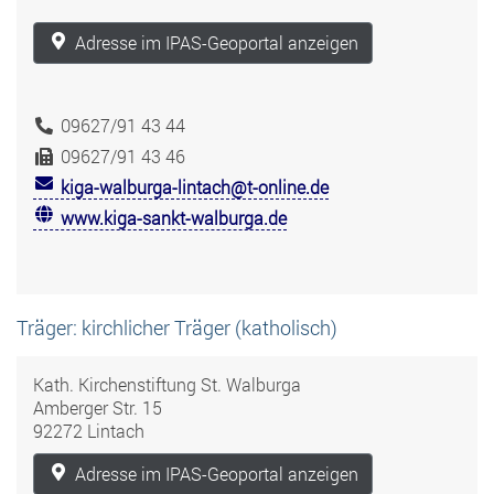
Adresse im IPAS-Geoportal anzeigen
09627/91 43 44
09627/91 43 46
kiga-walburga-lintach@t-online.de
www.kiga-sankt-walburga.de
Träger: kirchlicher Träger (katholisch)
Kath. Kirchenstiftung St. Walburga
Amberger Str. 15
92272 Lintach
Adresse im IPAS-Geoportal anzeigen