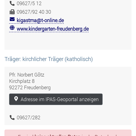
09627/5 12
09627/92 40 30
kigastma@t-online.de
www.kindergarten-freudenberg.de
Träger: kirchlicher Träger (katholisch)
Pfr. Norbert Götz
Kirchplatz 8
92272 Freudenberg
Adresse im IPAS-Geoportal anzeigen
09627/282