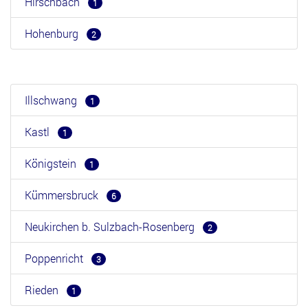
Hirschbach
1
Hohenburg
2
Illschwang
1
Kastl
1
Königstein
1
Kümmersbruck
6
Neukirchen b. Sulzbach-Rosenberg
2
Poppenricht
3
Rieden
1