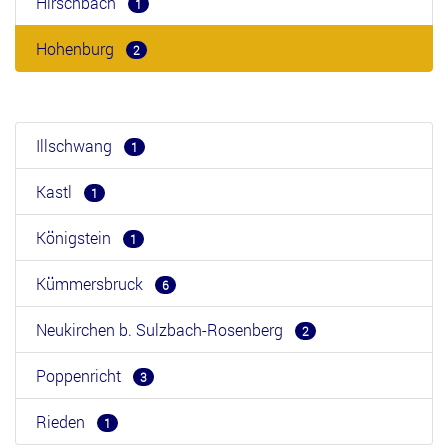
Hirschbach
1
Hohenburg
2
Illschwang
1
Kastl
1
Königstein
1
Kümmersbruck
6
Neukirchen b. Sulzbach-Rosenberg
2
Poppenricht
3
Rieden
1