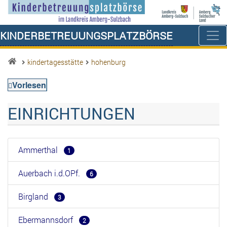
Kinderbetreuungsplatzbörse
kindertagesstätte
hohenburg
Vorlesen
EINRICHTUNGEN
Ammerthal
1
Auerbach i.d.OPf.
6
Birgland
3
Ebermannsdorf
2