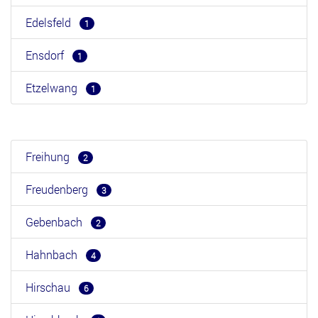
Edelsfeld
1
Ensdorf
1
Etzelwang
1
Freihung
2
Freudenberg
3
Gebenbach
2
Hahnbach
4
Hirschau
6