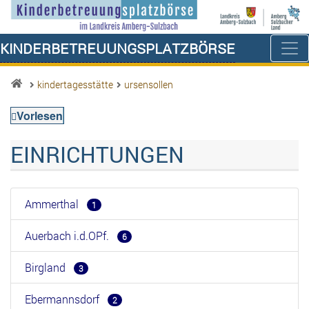
Kinderbetreuungsplatzbörse
kindertagesstätte
ursensollen
Vorlesen
EINRICHTUNGEN
Ammerthal
1
Auerbach i.d.OPf.
6
Birgland
3
Ebermannsdorf
2