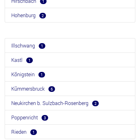
Hirschbach
1
Hohenburg
2
Illschwang
1
Kastl
1
Königstein
1
Kümmersbruck
6
Neukirchen b. Sulzbach-Rosenberg
2
Poppenricht
3
Rieden
1