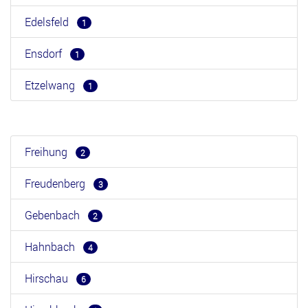
Edelsfeld
1
Ensdorf
1
Etzelwang
1
Freihung
2
Freudenberg
3
Gebenbach
2
Hahnbach
4
Hirschau
6