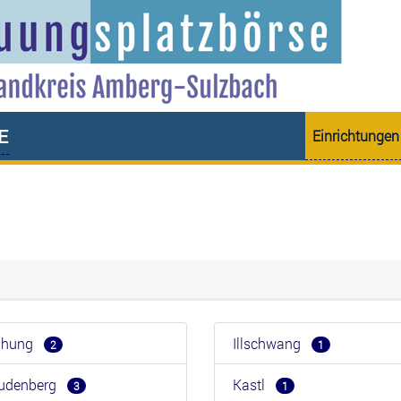
e
Einrichtungen
eihung
Illschwang
2
1
eudenberg
Kastl
3
1