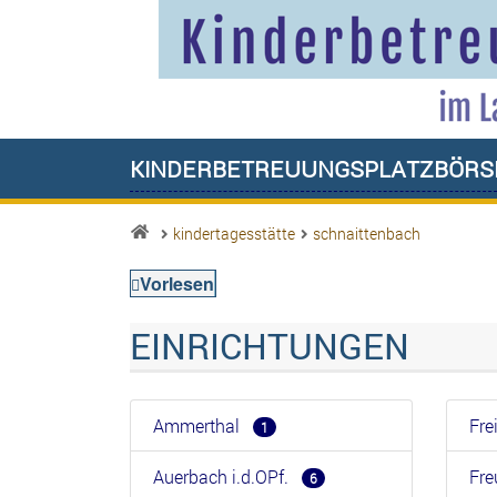
Kinderbetreuungsplatzbörs
kindertagesstätte
schnaittenbach
Vorlesen
EINRICHTUNGEN
Ammerthal
Fr
1
Auerbach i.d.OPf.
Fr
6