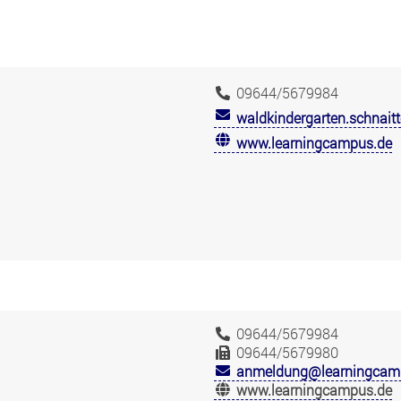
09644/5679984
waldkindergarten.schnai
www.learningcampus.de
09644/5679984
09644/5679980
anmeldung@learningcam
www.learningcampus.de