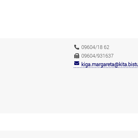
09604/18 62
09604/931637
kiga.margareta@kita.bist