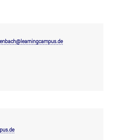
ttenbach@learningcampus.de
pus.de