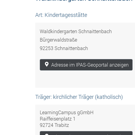
Art: Kindertagesstätte
Waldkindergarten Schnaittenbach
Bürgerwaldstraße
92253 Schnaittenbach
Adresse im IPAS-Geoportal anzeigen
Träger: kirchlicher Träger (katholisch)
LearningCampus gGmbH
Raiffeisenplatz 1
92724 Trabitz