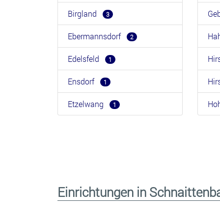
Birgland
Ge
3
Ebermannsdorf
Ha
2
Edelsfeld
Hi
1
Ensdorf
Hi
1
Etzelwang
Ho
1
Einrichtungen in Schnaitte