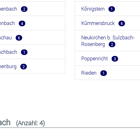
benbach
Königstein
2
1
hnbach
Kümmersbruck
4
6
rschau
Neukirchen b. Sulzbach-
6
Rosenberg
2
rschbach
1
Poppenricht
3
henburg
2
Rieden
1
nbach
(Anzahl: 4)