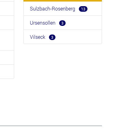
Sulzbach-Rosenberg
13
Ursensollen
3
Vilseck
3