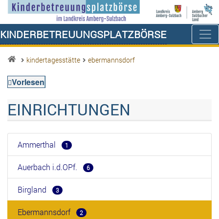
Kinderbetreuungsplatzbörse
kindertagesstätte
ebermannsdorf
Vorlesen
EINRICHTUNGEN
Ammerthal
1
Auerbach i.d.OPf.
6
Birgland
3
Ebermannsdorf
2