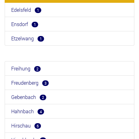
Edelsfeld
1
Ensdorf
1
Etzelwang
1
Freihung
2
Freudenberg
3
Gebenbach
2
Hahnbach
4
Hirschau
6