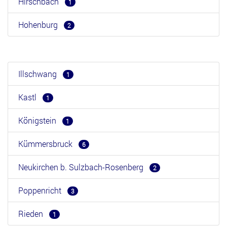
Hirschbach
1
Hohenburg
2
Illschwang
1
Kastl
1
Königstein
1
Kümmersbruck
6
Neukirchen b. Sulzbach-Rosenberg
2
Poppenricht
3
Rieden
1