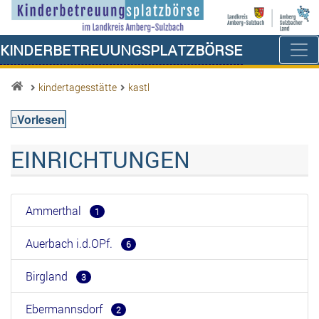
Kinderbetreuungsplatzbörse
kindertagesstätte
kastl
Vorlesen
EINRICHTUNGEN
Ammerthal
1
Auerbach i.d.OPf.
6
Birgland
3
Ebermannsdorf
2