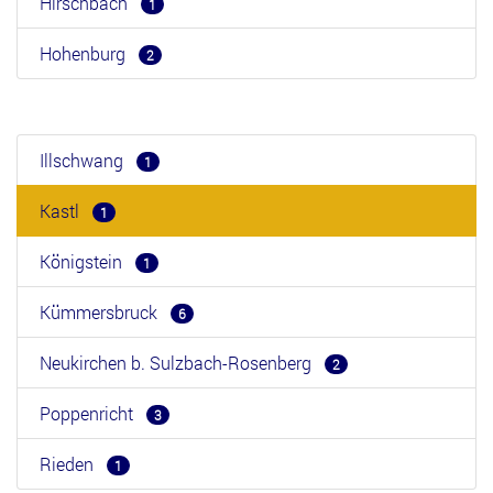
Hirschbach
1
Hohenburg
2
Illschwang
1
Kastl
1
Königstein
1
Kümmersbruck
6
Neukirchen b. Sulzbach-Rosenberg
2
Poppenricht
3
Rieden
1