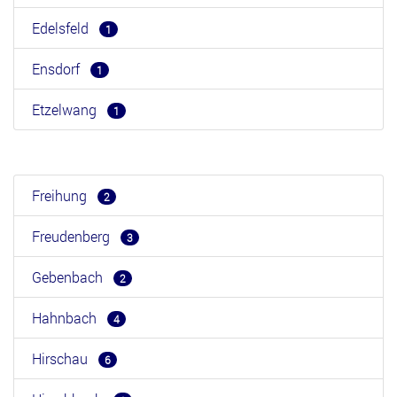
Edelsfeld
1
Ensdorf
1
Etzelwang
1
Freihung
2
Freudenberg
3
Gebenbach
2
Hahnbach
4
Hirschau
6