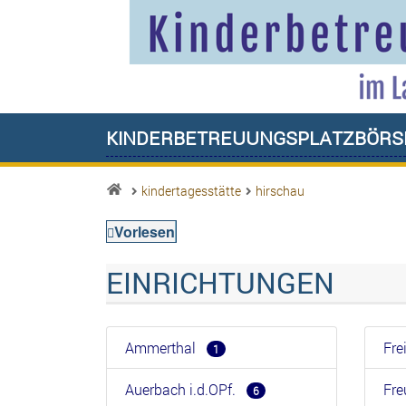
Kinderbetreuungsplatzbörs
kindertagesstätte
hirschau
Vorlesen
EINRICHTUNGEN
Ammerthal
Fr
1
Auerbach i.d.OPf.
Fr
6