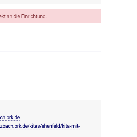
kt an die Einrichtung.
h.brk.de
bach.brk.de/kitas/ehenfeld/kita-mit-