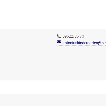
09622/36 70
antoniuskindergarten@hi