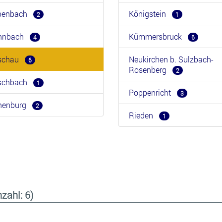
benbach
Königstein
2
1
hnbach
Kümmersbruck
4
6
rschau
Neukirchen b. Sulzbach-
6
Rosenberg
2
rschbach
1
Poppenricht
3
henburg
2
Rieden
1
nzahl: 6)