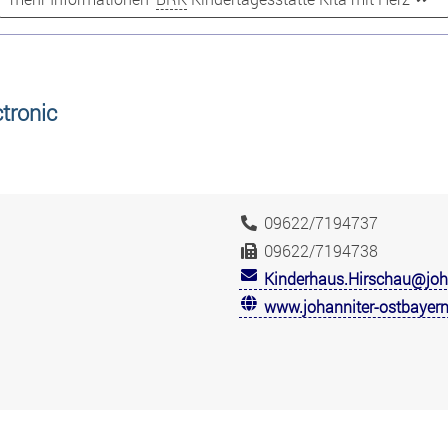
tronic
09622/7194737
09622/7194738
Kinderhaus.Hirschau@joha
www.johanniter-ostbayern