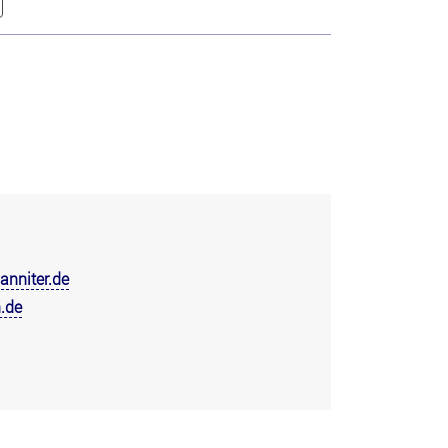
nniter.de
.de