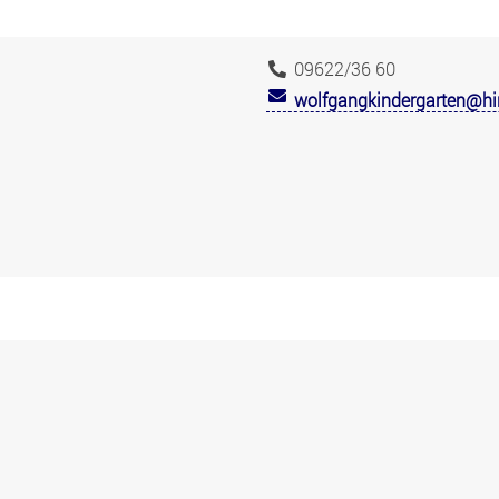
09622/36 60
wolfgangkindergarten@hi