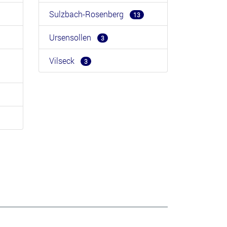
Sulzbach-Rosenberg
13
Ursensollen
3
Vilseck
3