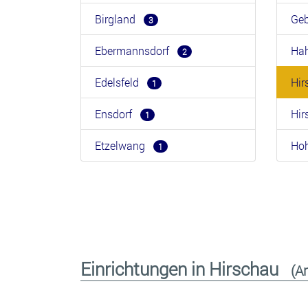
Birgland
Ge
3
Ebermannsdorf
Ha
2
Edelsfeld
Hi
1
Ensdorf
Hi
1
Etzelwang
Ho
1
Einrichtungen in Hirschau
(A