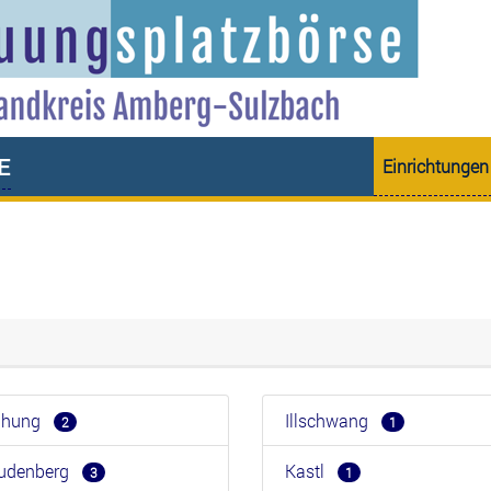
e
Einrichtungen
eihung
Illschwang
2
1
eudenberg
Kastl
3
1