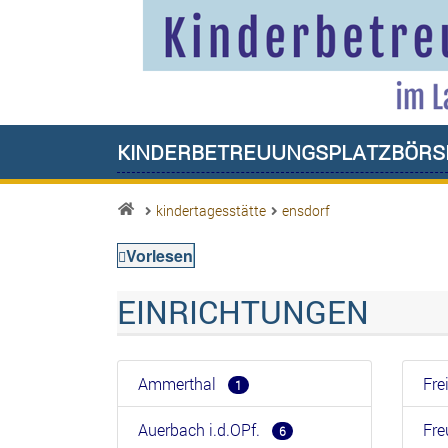
Kinderbetreuungsplatzbörs
kindertagesstätte
ensdorf
Vorlesen
EINRICHTUNGEN
Ammerthal
Fr
1
Auerbach i.d.OPf.
Fr
6