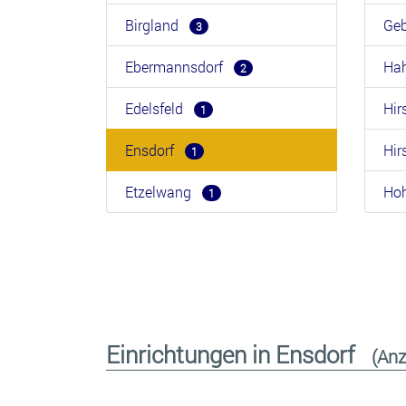
Birgland
Ge
3
Ebermannsdorf
Ha
2
Edelsfeld
Hi
1
Ensdorf
Hi
1
Etzelwang
Ho
1
Einrichtungen in Ensdorf
(Anz