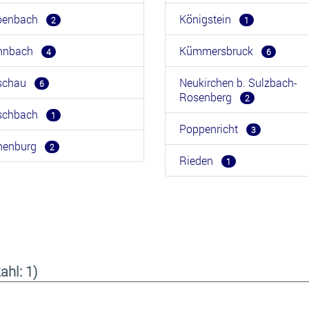
benbach
Königstein
2
1
hnbach
Kümmersbruck
4
6
rschau
Neukirchen b. Sulzbach-
6
Rosenberg
2
rschbach
1
Poppenricht
3
henburg
2
Rieden
1
ahl: 1)