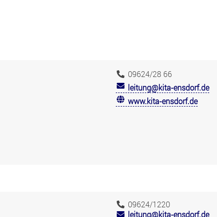
09624/28 66
leitung@kita-ensdorf.de
www.kita-ensdorf.de
09624/1220
leitung@kita-ensdorf.de