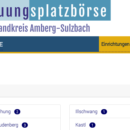
e
Einrichtungen
eihung
Illschwang
2
1
eudenberg
Kastl
3
1