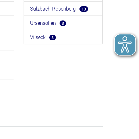
Sulzbach-Rosenberg
13
Ursensollen
3
Vilseck
3